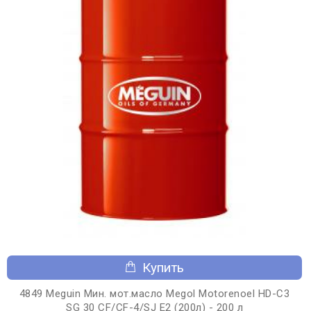
Купить
4849 Meguin Мин. мот.масло Megol Motorenoel HD-C3
SG 30 CF/CF-4/SJ E2 (200л) - 200 л