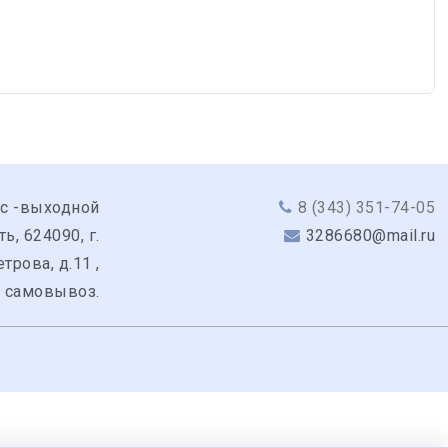
вс -выходной
8 (343) 351-74-05
, 624090, г.
3286680@mail.ru
трова, д.11 ,
: самовывоз.