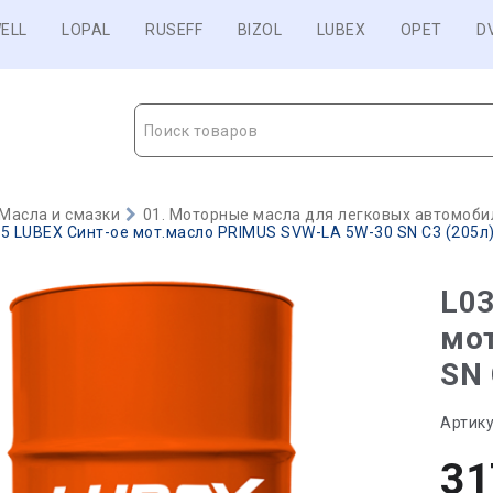
ELL
LOPAL
RUSEFF
BIZOL
LUBEX
OPET
D
Поиск товаров
Масла и смазки
01. Моторные масла для легковых автомобил
5 LUBEX Синт-ое мот.масло PRIMUS SVW-LA 5W-30 SN C3 (205л) 
L03
мо
SN 
Артику
31