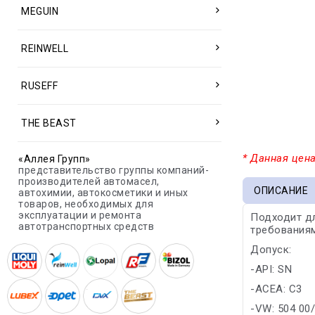
MEGUIN
REINWELL
RUSEFF
THE BEAST
* Данная цена
«Аллея Групп»
представительство группы компаний-
производителей автомасел,
ОПИСАНИЕ
автохимии, автокосметики и иных
товаров, необходимых для
эксплуатации и ремонта
Подходит дл
автотранспортных средств
требования
Допуск:
-API: SN
-ACEA: C3
-VW: 504 00