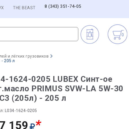
8 (343) 351-74-05
VX
THE BEAST
0
ей и лёгких грузовиков
- 205 л
4-1624-0205 LUBEX Синт-ое
т.масло PRIMUS SVW-LA 5W-30
C3 (205л) - 205 л
л:
L034-1624-0205
*
7 159