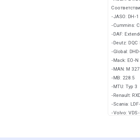
Соответстви
-JASO: DH-1
-Cummins: C
-DAF: Extend
-Deutz: DQC I
-Global: DHD
-Mack: EO-N
-MAN: M 327
-MB: 228.5
-MTU: Typ 3
-Renault: RX
-Scania: LDF
-Volvo: VDS