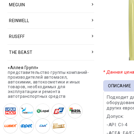
MEGUIN
REINWELL
RUSEFF
THE BEAST
«Аллея Групп»
* Данная цена
представительство группы компаний-
производителей автомасел,
автохимии, автокосметики и иных
ОПИСАНИЕ
товаров, необходимых для
эксплуатации и ремонта
автотранспортных средств
Подходит дл
оборудованн
других евро
Допуск:
-API: CI-4
-ACEA: E4/E