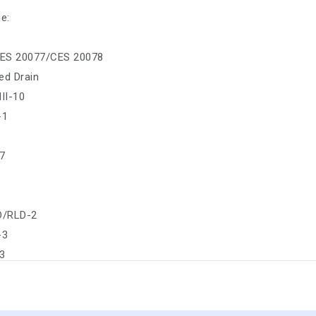
е:
ES 20077/CES 20078
ed Drain
II-10
-1
7
D/RLD-2
-3
-3