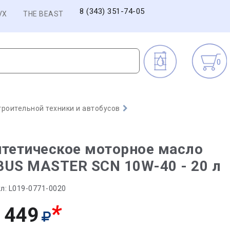
8 (343) 351-74-05
VX
THE BEAST
0
троительной техники и автобусов
тетическое моторное масло
US MASTER SCN 10W-40 - 20 л
л:
L019-0771-0020
*
 449