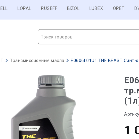
ELL
LOPAL
RUSEFF
BIZOL
LUBEX
OPET
D
Поиск товаров
ST
Трансмиссионные масла
E0606L01U1 THE BEAST Синт-ое 
E06
тр.
(1л
Артику
1 