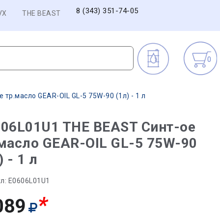
8 (343) 351-74-05
VX
THE BEAST
0
тр.масло GEAR-OIL GL-5 75W-90 (1л) - 1 л
06L01U1 THE BEAST Синт-ое
масло GEAR-OIL GL-5 75W-90
) - 1 л
л:
E0606L01U1
*
089