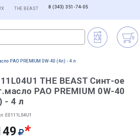
8 (343) 351-74-05
VX
THE BEAST
0
сло PAO PREMIUM 0W-40 (4л) - 4 л
11L04U1 THE BEAST Синт-ое
т.масло PAO PREMIUM 0W-40
) - 4 л
л:
E0111L04U1
*
149