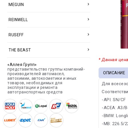
MEGUIN
REINWELL
RUSEFF
THE BEAST
* Данная цена
«Аллея Групп»
представительство группы компаний-
ОПИСАНИЕ
производителей автомасел,
автохимии, автокосметики и иных
товаров, необходимых для
Для всесезо
эксплуатации и ремонта
Соответстви
автотранспортных средств
-API: SN/CF
-ACEA: A3/B
-BMW: Longl
-MB: 226.5/2