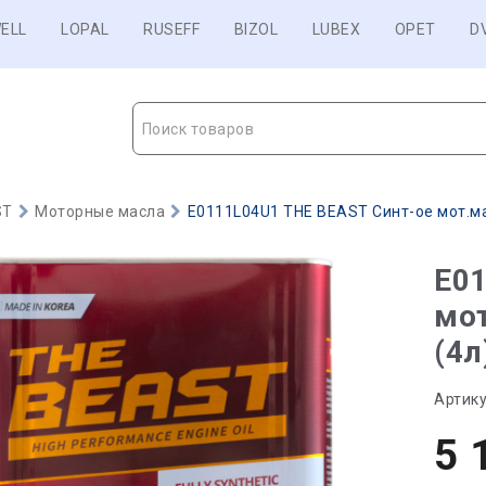
ELL
LOPAL
RUSEFF
BIZOL
LUBEX
OPET
D
Поиск товаров
ST
Моторные масла
E0111L04U1 THE BEAST Синт-ое мот.ма
E01
мо
(4л
Артику
5 