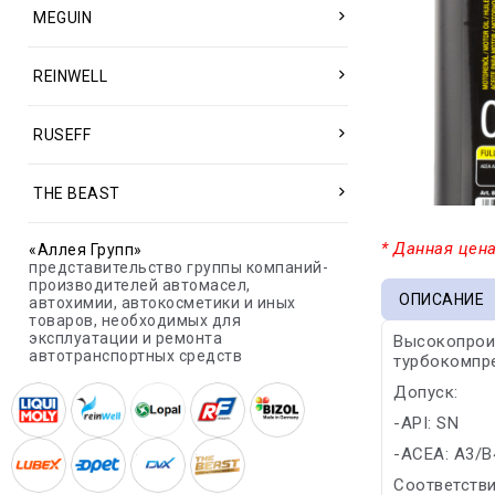
MEGUIN
REINWELL
RUSEFF
THE BEAST
* Данная цена
«Аллея Групп»
представительство группы компаний-
производителей автомасел,
ОПИСАНИЕ
автохимии, автокосметики и иных
товаров, необходимых для
эксплуатации и ремонта
Высокопроиз
автотранспортных средств
турбокомпре
Допуск:
-API: SN
-ACEA: A3/B
Соответстви