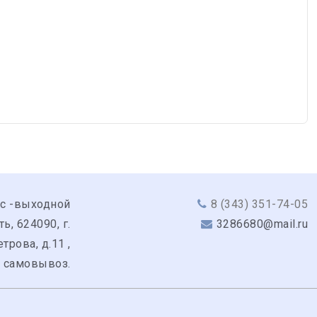
вс -выходной
8 (343) 351-74-05
, 624090, г.
3286680@mail.ru
трова, д.11 ,
: самовывоз.