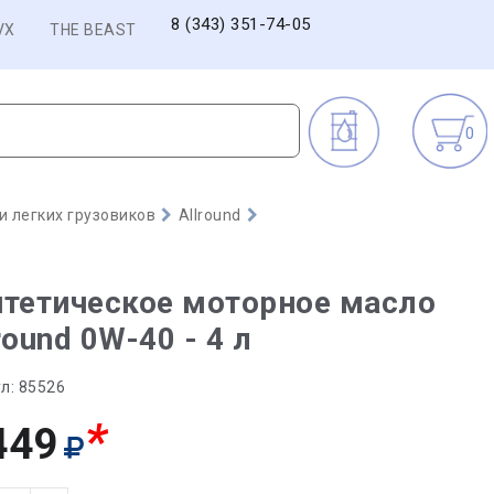
8 (343) 351-74-05
VX
THE BEAST
0
 легких грузовиков
Allround
тетическое моторное масло
round 0W-40 - 4 л
л:
85526
*
449