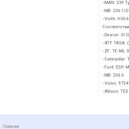
-MAN: 339 T
-MB: 236.1/D
-Voith: H55.
Соответстви
-Dexron: III G
-ATF TASA: (
-ZF: TE-ML 
-Caterpillar:
-Ford: ESP-
-MB: 236.6
-Volvo: 9734
-Allison: TE
Главная