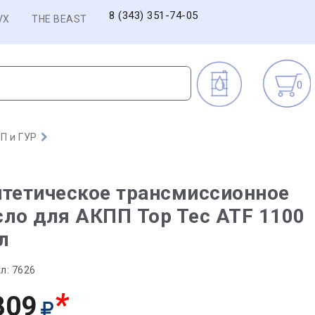
8 (343) 351-74-05
VX
THE BEAST
0
П и ГУР
тетическое трансмиссионное
ло для АКПП Top Tec ATF 1100
 л
л:
7626
*
809