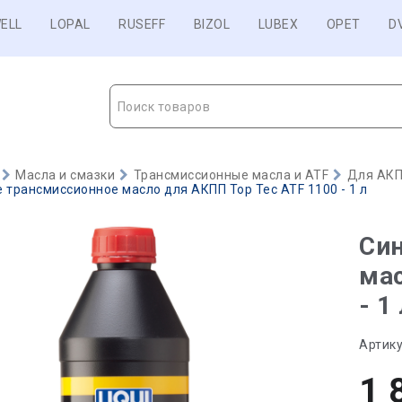
ELL
LOPAL
RUSEFF
BIZOL
LUBEX
OPET
D
Поиск товаров
Масла и смазки
Трансмиссионные масла и ATF
Для АКП
 трансмиссионное масло для АКПП Top Tec ATF 1100 - 1 л
Син
мас
- 1
Артику
1 