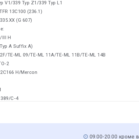
yp V1/339 Typ Z1/339 Typ L1
TFR 13C100 (236.1)
6335.XX (G 607)
е:
/III H
Typ A Suffix A)
02F/TE-ML 09/TE-ML 11A/TE-ML 11B/TE-ML 14B
 TO-2
M2C166 H/Mercon
1
S 389/C-4
09.00-20.00 кроме 