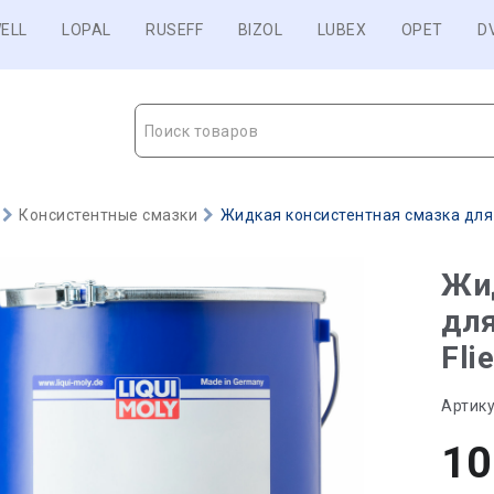
ELL
LOPAL
RUSEFF
BIZOL
LUBEX
OPET
D
Поиск товаров
Консистентные смазки
Жидкая консистентная смазка для ц
Жи
дл
Fli
Артику
10