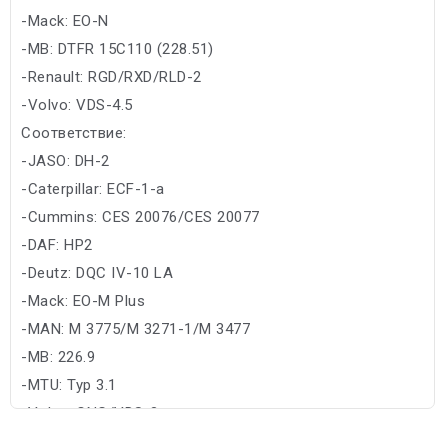
-Mack: EO-N
-MB: DTFR 15C110 (228.51)
-Renault: RGD/RXD/RLD-2
-Volvo: VDS-4.5
Соответствие:
-JASO: DH-2
-Caterpillar: ECF-1-a
-Cummins: CES 20076/CES 20077
-DAF: HP2
-Deutz: DQC IV-10 LA
-Mack: EO-M Plus
-MAN: M 3775/M 3271-1/M 3477
-MB: 226.9
-MTU: Typ 3.1
-Volvo: CNG/VDS-3