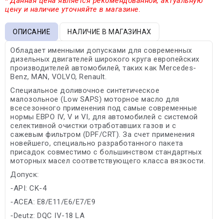
* Данная цена является рекомендованной, актуальную
цену и наличие уточняйте в магазине.
ОПИСАНИЕ
НАЛИЧИЕ В МАГАЗИНАХ
Обладает именными допусками для современных
дизельных двигателей широкого круга европейских
производителей автомобилей, таких как Mercedes-
Benz, MAN, VOLVO, Renault.
Специальное доливочное синтетическое
малозольное (Low SAPS) моторное масло для
всесезонного применения под самые современные
нормы ЕВРО IV, V и VI, для автомобилей с системой
селективной очистки отработавших газов и с
сажевым фильтром (DPF/CRT). За счет применения
новейшего, специально разработанного пакета
присадок совместимо с большинством стандартных
моторных масел соответствующего класса вязкости.
Допуск:
-API: CK-4
-ACEA: E8/E11/E6/E7/E9
-Deutz: DQC IV-18 LA