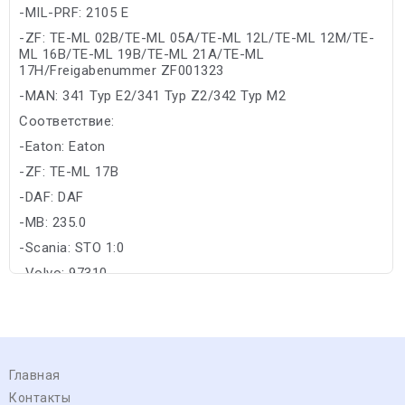
-MIL-PRF: 2105 E
-ZF: TE-ML 02B/TE-ML 05A/TE-ML 12L/TE-ML 12M/TE-
ML 16B/TE-ML 19B/TE-ML 21A/TE-ML
17H/Freigabenummer ZF001323
-MAN: 341 Typ E2/341 Typ Z2/342 Typ M2
Соответствие:
-Eaton: Eaton
-ZF: TE-ML 17B
-DAF: DAF
-MB: 235.0
-Scania: STO 1:0
-Volvo: 97310
Главная
Контакты