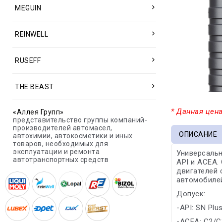
MEGUIN
REINWELL
RUSEFF
THE BEAST
* Данная цена
«Аллея Групп»
представительство группы компаний-
производителей автомасел,
ОПИСАНИЕ
автохимии, автокосметики и иных
товаров, необходимых для
эксплуатации и ремонта
Универсаль
автотранспортных средств
API и ACEA.
двигателей 
автомобиле
Допуск:
-API: SN Plu
-ACEA: C2/C