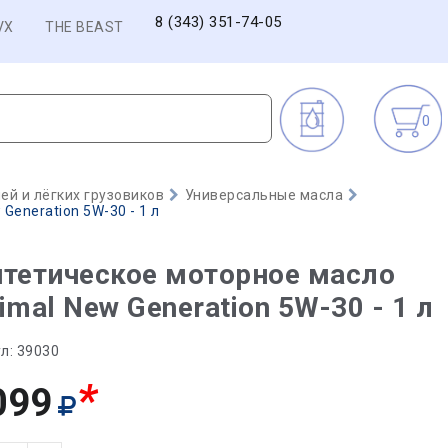
8 (343) 351-74-05
VX
THE BEAST
0
й и лёгких грузовиков
Универсальные масла
Generation 5W-30 - 1 л
тетическое моторное масло
imal New Generation 5W-30 - 1 л
л:
39030
*
099