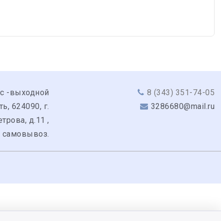
вс -выходной
8 (343) 351-74-05
, 624090, г.
3286680@mail.ru
трова, д.11 ,
: самовывоз.