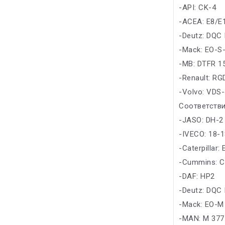
-API: CK-4
-ACEA: E8/E
-Deutz: DQC 
-Mack: EO-S-
-MB: DTFR 1
-Renault: R
-Volvo: VDS-
Соответстви
-JASO: DH-2
-IVECO: 18-
-Caterpillar
-Cummins: C
-DAF: HP2
-Deutz: DQC 
-Mack: EO-M
-MAN: M 377