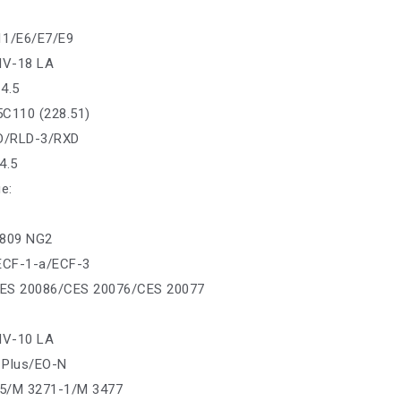
11/E6/E7/E9
IV-18 LA
4.5
5C110 (228.51)
GD/RLD-3/RXD
4.5
е:
1809 NG2
: ECF-1-a/ECF-3
ES 20086/CES 20076/CES 20077
IV-10 LA
 Plus/EO-N
5/M 3271-1/M 3477