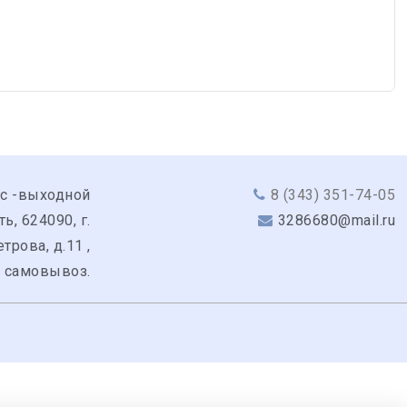
вс -выходной
8 (343) 351-74-05
, 624090, г.
3286680@mail.ru
трова, д.11 ,
: самовывоз.