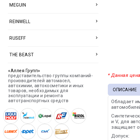
MEGUIN
REINWELL
RUSEFF
THE BEAST
«Аллея Групп»
* Данная цена
представительство группы компаний-
производителей автомасел,
автохимии, автокосметики и иных
ОПИСАНИЕ
товаров, необходимых для
эксплуатации и ремонта
автотранспортных средств
Обладает и
автомобилей
Синтетичес
и V, для ав
защищает от
Допуск: