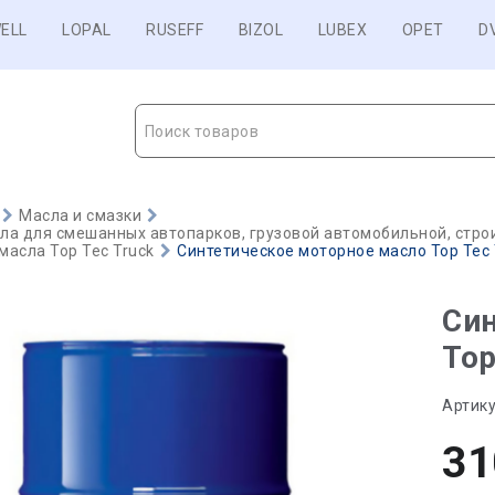
ELL
LOPAL
RUSEFF
BIZOL
LUBEX
OPET
D
Поиск товаров
Масла и смазки
а для смешанных автопарков, грузовой автомобильной, строи
асла Top Tec Truck
Синтетическое моторное масло Top Tec T
Син
Top
Артику
31