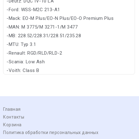
-Deutz: DQC IV-10 LA
-Ford: WSS-M2C 213-A1
-Mack: EO-M Plus/EO-N Plus/EO-O Premium Plus
-MAN: M 3775/M 3271-1/M 3477
-MB: 228.52/228.31/228.51/235.28
-MTU: Typ 3.1
-Renault: RGD/RLD/RLD-2
-Scania: Low Ash
-Voith: Class B
-Volvo: CNG/VDS-3/VDS-4
Главная
Контакты
Корзина
Политика обработки персональных данных