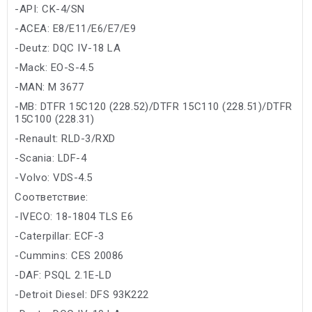
-API: CK-4/SN
-ACEA: E8/E11/E6/E7/E9
-Deutz: DQC IV-18 LA
-Mack: EO-S-4.5
-MAN: M 3677
-MB: DTFR 15C120 (228.52)/DTFR 15C110 (228.51)/DTFR
15C100 (228.31)
-Renault: RLD-3/RXD
-Scania: LDF-4
-Volvo: VDS-4.5
Соответствие:
-IVECO: 18-1804 TLS E6
-Caterpillar: ECF-3
-Cummins: CES 20086
-DAF: PSQL 2.1E-LD
-Detroit Diesel: DFS 93K222