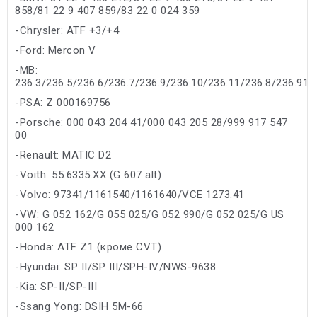
858/81 22 9 407 859/83 22 0 024 359
-Chrysler: ATF +3/+4
-Ford: Mercon V
-MB:
236.3/236.5/236.6/236.7/236.9/236.10/236.11/236.8/236.91
-PSA: Z 000169756
-Porsche: 000 043 204 41/000 043 205 28/999 917 547
00
-Renault: MATIC D2
-Voith: 55.6335.XX (G 607 alt)
-Volvo: 97341/1161540/1161640/VCE 1273.41
-VW: G 052 162/G 055 025/G 052 990/G 052 025/G US
000 162
-Honda: ATF Z1 (кроме CVT)
-Hyundai: SP II/SP III/SPH-IV/NWS-9638
-Kia: SP-II/SP-III
-Ssang Yong: DSIH 5M-66