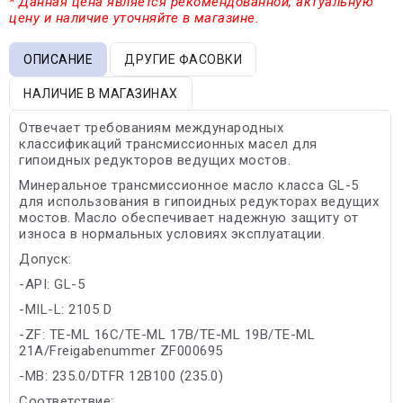
* Данная цена является рекомендованной, актуальную
цену и наличие уточняйте в магазине.
ОПИСАНИЕ
ДРУГИЕ ФАСОВКИ
НАЛИЧИЕ В МАГАЗИНАХ
Отвечает требованиям международных
классификаций трансмиссионных масел для
гипоидных редукторов ведущих мостов.
Минеральное трансмиссионное масло класса GL-5
для использования в гипоидных редукторах ведущих
мостов. Масло обеспечивает надежную защиту от
износа в нормальных условиях эксплуатации.
Допуск:
-API: GL-5
-MIL-L: 2105 D
-ZF: TE-ML 16C/TE-ML 17B/TE-ML 19B/TE-ML
21A/Freigabenummer ZF000695
-MB: 235.0/DTFR 12B100 (235.0)
Соответствие: