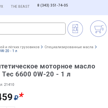
8 (343) 351-74-05
VX
THE BEAST
0
й и лёгких грузовиков
Специализированные масла
W-20 - 1 л
тетическое моторное масло
 Tec 6600 0W-20 - 1 л
л:
21410
*
459