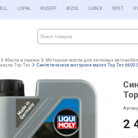
ELL
LOPAL
RUSEFF
BIZOL
LUBEX
OPET
D
Поиск товаров
Масла и смазки
Моторные масла для легковых автомобиле
масла Top Tec
Синтетическое моторное масло Top Tec 6600 0
Син
Top
Артику
2 