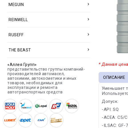
MEGUIN
REINWELL
RUSEFF
THE BEAST
* Данная цена
«Аллея Групп»
представительство группы компаний-
производителей автомасел,
ОПИСАНИЕ
автохимии, автокосметики и иных
товаров, необходимых для
эксплуатации и ремонта
Уменьшает т
автотранспортных средств
Используетс
Допуск:
-API: SQ
-ACEA: C5/C
-ILSAC: GF-