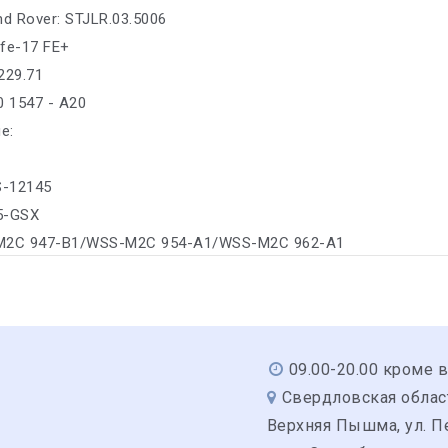
nd Rover: STJLR.03.5006
ife-17 FE+
229.71
0 1547 - A20
е:
S-12145
35-GSX
-M2C 947-B1/WSS-M2C 954-A1/WSS-M2C 962-A1
09.00-20.00 кроме 
Свердловская область
Верхняя Пышма, ул. Пе