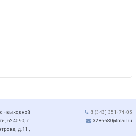
вс -выходной
8 (343) 351-74-05
, 624090, г.
3286680@mail.ru
трова, д.11 ,