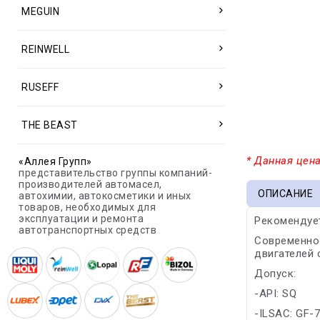
MEGUIN
REINWELL
RUSEFF
THE BEAST
* Данная цена
«Аллея Групп»
представительство группы компаний-
производителей автомасел,
ОПИСАНИЕ
автохимии, автокосметики и иных
товаров, необходимых для
эксплуатации и ремонта
Рекомендуетс
автотранспортных средств
Современно
двигателей 
Допуск:
-API: SQ
-ILSAC: GF-