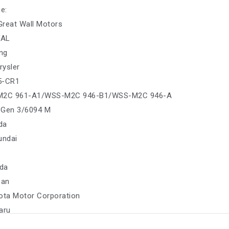
е:
 Great Wall Motors
VAL
ing
rysler
35-CR1
-M2C 961-A1/WSS-M2C 946-B1/WSS-M2C 946-A
 Gen 3/6094 M
da
undai
da
san
ota Motor Corporation
aru