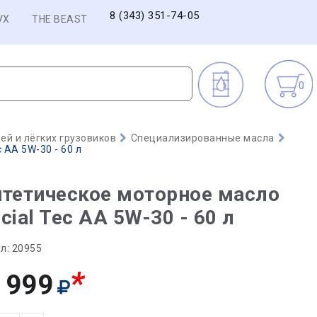
8 (343) 351-74-05
VX
THE BEAST
0
й и лёгких грузовиков
Специализированные масла
 AA 5W-30 - 60 л
тетическое моторное масло
cial Tec AA 5W-30 - 60 л
л:
20955
*
 999