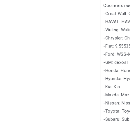
Соответстви
-Great Wall:
-HAVAL: HA
-Wuling: Wul
-Chrysler: Ch
-Fiat: 9.555
-Ford: WSS
-GM: dexos1
-Honda: Hon
-Hyundai: Hy
-Kia: Kia
-Mazda: Maz
-Nissan: Nis
-Toyota: Toy
-Subaru: Sub