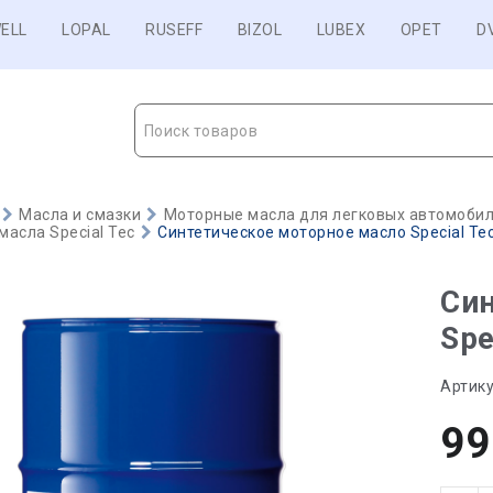
ELL
LOPAL
RUSEFF
BIZOL
LUBEX
OPET
D
Поиск товаров
Масла и смазки
Моторные масла для легковых автомобиле
асла Special Tec
Синтетическое моторное масло Special Tec
Син
Spe
Артику
99