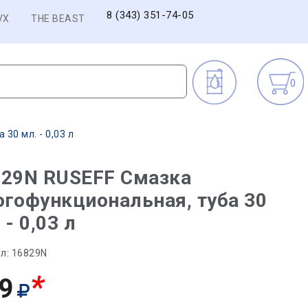
8 (343) 351-74-05
VX
THE BEAST
0
30 мл. - 0,03 л
829N RUSEFF Смазка
гофункциональная, туба 30
 - 0,03 л
л:
16829N
*
9