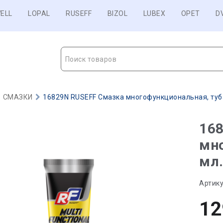
ELL
LOPAL
RUSEFF
BIZOL
LUBEX
OPET
D
Поиск товаров
СМАЗКИ
16829N RUSEFF Смазка многофункциональная, туба 
16
мно
мл.
Артику
12