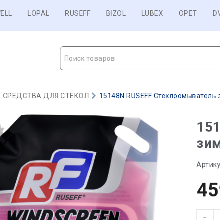
ELL
LOPAL
RUSEFF
BIZOL
LUBEX
OPET
D
Поиск товаров
СРЕДСТВА ДЛЯ СТЕКОЛ
15148N RUSEFF Стеклоомыватель зим
15
зим
Артику
45
−