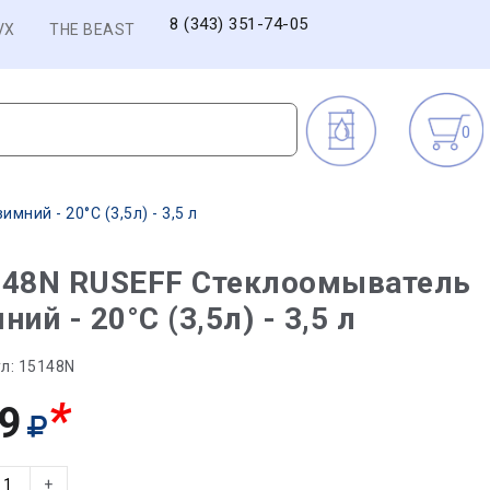
8 (343) 351-74-05
VX
THE BEAST
0
ний - 20°С (3,5л) - 3,5 л
148N RUSEFF Стеклоомыватель
ний - 20°С (3,5л) - 3,5 л
л:
15148N
*
9
+