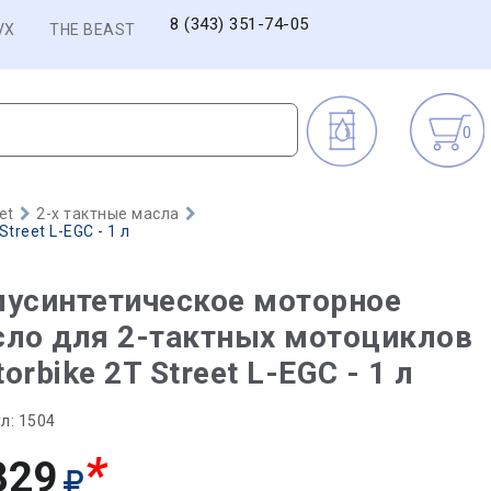
8 (343) 351-74-05
VX
THE BEAST
0
et
2-х тактные масла
reet L-EGC - 1 л
усинтетическое моторное
сло для 2-тактных мотоциклов
orbike 2T Street L-EGC - 1 л
л:
1504
*
829