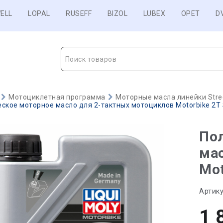
ELL
LOPAL
RUSEFF
BIZOL
LUBEX
OPET
D
Поиск товаров
Мотоциклетная программа
Моторные масла линейки Stre
ское моторное масло для 2-тактных мотоциклов Motorbike 2T St
Пол
ма
Mot
Артику
1 