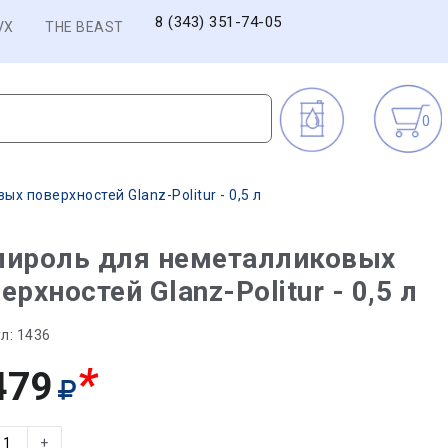
8 (343) 351-74-05
VX
THE BEAST
0
х поверхностей Glanz-Politur - 0,5 л
лироль для неметалликовых
ерхностей Glanz-Politur - 0,5 л
л:
1436
*
479
+