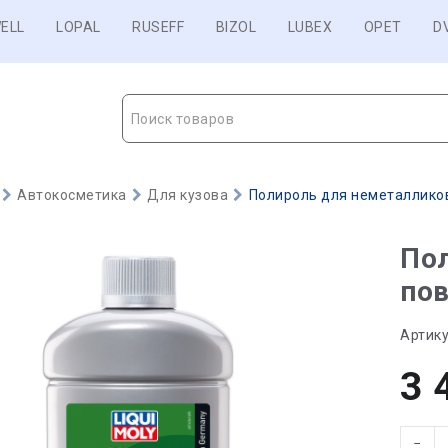
ELL
LOPAL
RUSEFF
BIZOL
LUBEX
OPET
D
Поиск товаров
Автокосметика
Для кузова
Полироль для неметалликовы
По
пов
Артику
3 
−