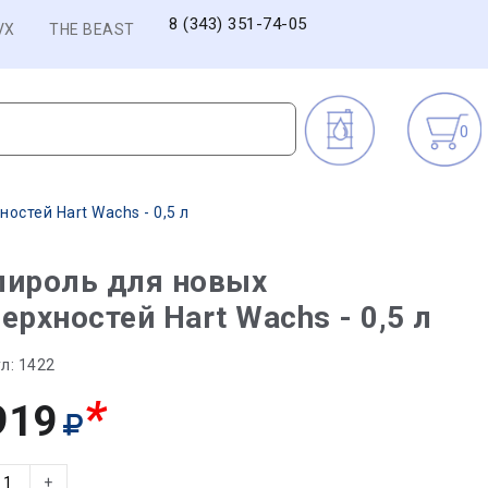
8 (343) 351-74-05
VX
THE BEAST
0
остей Hart Wachs - 0,5 л
лироль для новых
ерхностей Hart Wachs - 0,5 л
л:
1422
*
919
+