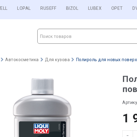
ELL
LOPAL
RUSEFF
BIZOL
LUBEX
OPET
D
Поиск товаров
Автокосметика
Для кузова
Полироль для новых поверхн
По
пов
Артику
1 
−