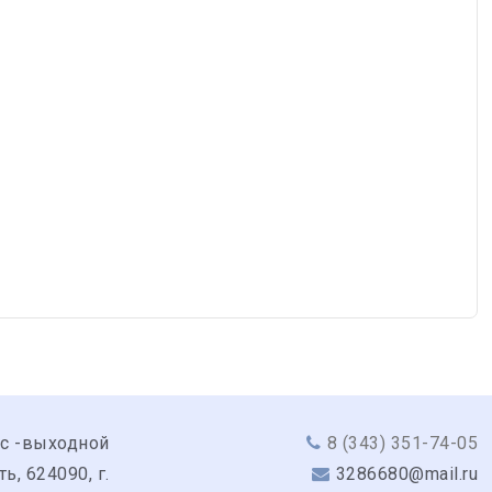
вс -выходной
8 (343) 351-74-05
, 624090, г.
3286680@mail.ru