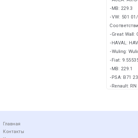
-MB: 229.3
-VW: 501 01
Соответстви
-Great Wall:
-HAVAL: HA
-Wuling: Wul
-Fiat: 9.555
-MB: 229.1
-PSA: B71 2
-Renault: RN
Главная
Контакты