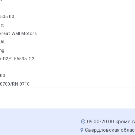
/505 00
е:
 Great Wall Motors
VAL
ing
35-D2/9.55535-G2
300
 0700/RN 0710
09.00-20.00 кроме 
Свердловская область