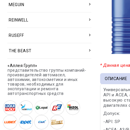
MEGUIN
REINWELL
RUSEFF
THE BEAST
* Данная цена
«Аллея Групп»
представительство группы компаний-
производителей автомасел,
ОПИСАНИЕ
автохимии, автокосметики и иных
товаров, необходимых для
эксплуатации и ремонта
Универсаль
автотранспортных средств
API и ACEA,
высокую ста
двигателях 
Допуск:
-API: SP
-ACEA: A3/B