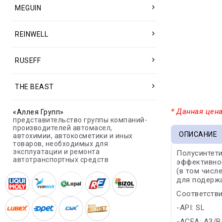
MEGUIN
REINWELL
RUSEFF
THE BEAST
* Данная цена
«Аллея Групп»
представительство группы компаний-
производителей автомасел,
ОПИСАНИЕ
автохимии, автокосметики и иных
товаров, необходимых для
эксплуатации и ремонта
Полусинтети
автотранспортных средств
эффективнос
(в том числ
для подержа
Соответстви
-API: SL
-ACEA: A3/B