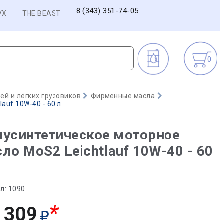
8 (343) 351-74-05
VX
THE BEAST
0
й и лёгких грузовиков
Фирменные масла
auf 10W-40 - 60 л
усинтетическое моторное
ло MoS2 Leichtlauf 10W-40 - 60
л:
1090
*
 309