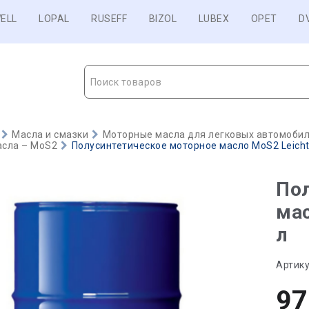
ELL
LOPAL
RUSEFF
BIZOL
LUBEX
OPET
D
Поиск товаров
Масла и смазки
Моторные масла для легковых автомобиле
сла – MoS2
Полусинтетическое моторное масло MoS2 Leichtl
Пол
мас
л
Артику
97